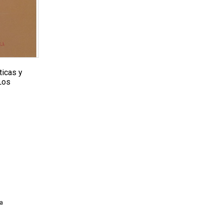
ticas y
 Los
a