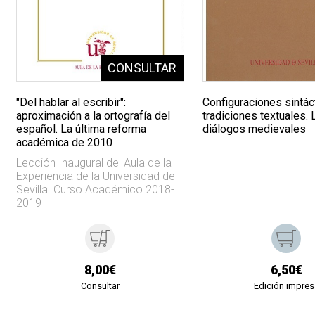
"Del hablar al escribir":
Configuraciones sintác
aproximación a la ortografía del
tradiciones textuales.
español. La última reforma
diálogos medievales
académica de 2010
Lección Inaugural del Aula de la
Experiencia de la Universidad de
Sevilla. Curso Académico 2018-
2019
8,00€
6,50€
Consultar
Edición impres