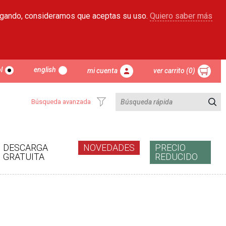
egando, consideramos que aceptas su uso.
Quiero saber más
l
english
mi cuenta
ver carrito (0)
Búsqueda avanzada
DESCARGA
NOVEDADES
PRECIO
GRATUITA
REDUCIDO