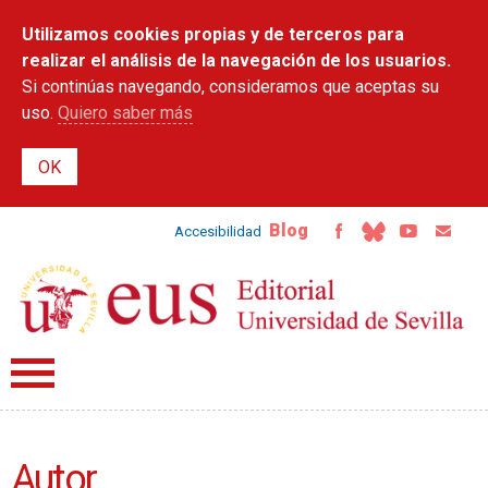
Pasar al
Utilizamos cookies propias y de terceros para
contenido
principal
realizar el análisis de la navegación de los usuarios.
Si continúas navegando, consideramos que aceptas su
uso.
Quiero saber más
Blog
Accesibilidad
Autor