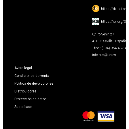
:
https://dx.doi.or
:
https://ror.org/0
C/ Porvenir, 27
41013 Sevilla · España
Tfno.: (+34) 954 487 4
info-eus@us.es
Aviso legal
Condiciones de venta
Política de devoluciones
Distribuidores
Protección de datos
Suscríbase