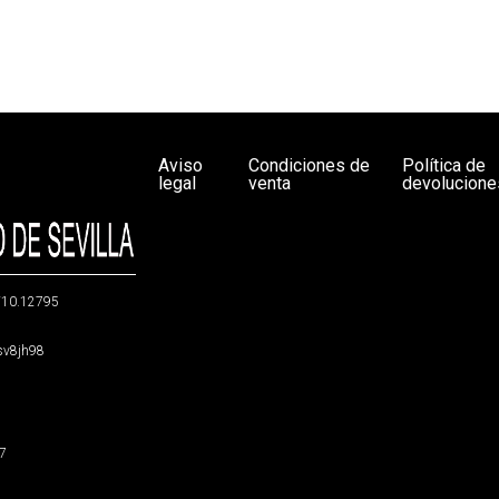
Aviso
Condiciones de
Política de
legal
venta
devolucione
g/10.12795
5sv8jh98
47