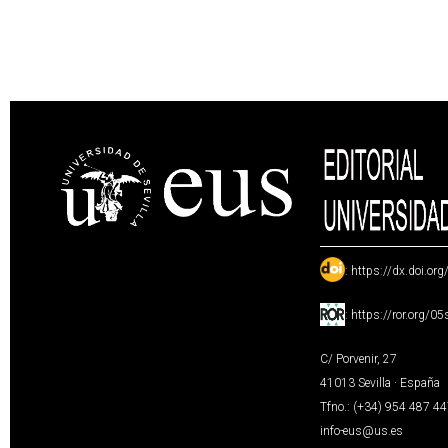
:
https://dx.doi.or
:
https://ror.org/0
C/ Porvenir, 27
41013 Sevilla · España
Tfno.: (+34) 954 487 4
info-eus@us.es