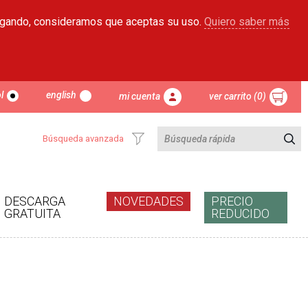
egando, consideramos que aceptas su uso.
Quiero saber más
l
english
mi cuenta
ver carrito (0)
Búsqueda avanzada
DESCARGA
NOVEDADES
PRECIO
GRATUITA
REDUCIDO