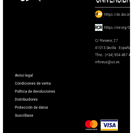
:
https://dx.doi.or
:
https://ror.org/0
C/ Porvenir, 27
41013 Sevilla · España
Tfno.: (+34) 954 487 4
info-eus@us.es
Aviso legal
Condiciones de venta
Política de devoluciones
Distribuidores
Protección de datos
Suscríbase