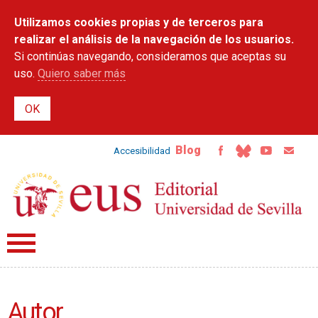
Pasar al
Utilizamos cookies propias y de terceros para
contenido
principal
realizar el análisis de la navegación de los usuarios.
Si continúas navegando, consideramos que aceptas su
uso.
Quiero saber más
Blog
Accesibilidad
Autor