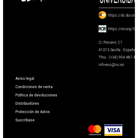
:
https://dx.doi.or
:
https://ror.org/0
C/ Porvenir, 27
41013 Sevilla · España
Tfno.: (+34) 954 487 4
info-eus@us.es
Aviso legal
Condiciones de venta
Política de devoluciones
Distribuidores
Protección de datos
Suscríbase