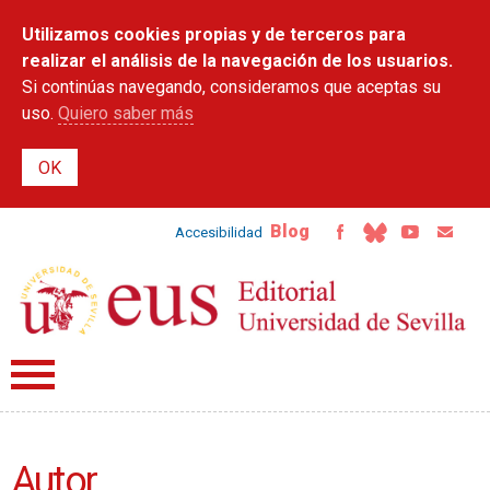
Pasar al
Utilizamos cookies propias y de terceros para
contenido
principal
realizar el análisis de la navegación de los usuarios.
Si continúas navegando, consideramos que aceptas su
uso.
Quiero saber más
Blog
Accesibilidad
Autor