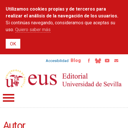
Pasar al
Utilizamos cookies propias y de terceros para
contenido
principal
realizar el análisis de la navegación de los usuarios.
Si continúas navegando, consideramos que aceptas su
uso.
Quiero saber más
Blog
Accesibilidad
Autor