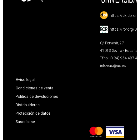
:
https://dx.doi.or
:
https://ror.org/0
C/ Porvenir, 27
41013 Sevilla · España
Tfno.: (+34) 954 487 4
info-eus@us.es
Aviso legal
Condiciones de venta
Política de devoluciones
Distribuidores
Protección de datos
Suscríbase