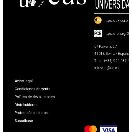
:
https://dx.doi.or
:
https://ror.org/0
C/ Porvenir, 27
41013 Sevilla · España
Tfno.: (+34) 954 487 4
info-eus@us.es
Aviso legal
Condiciones de venta
Política de devoluciones
Distribuidores
Protección de datos
Suscríbase