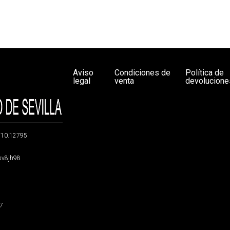
Aviso
Condiciones de
Política de
legal
venta
devolucione
g/10.12795
5sv8jh98
47