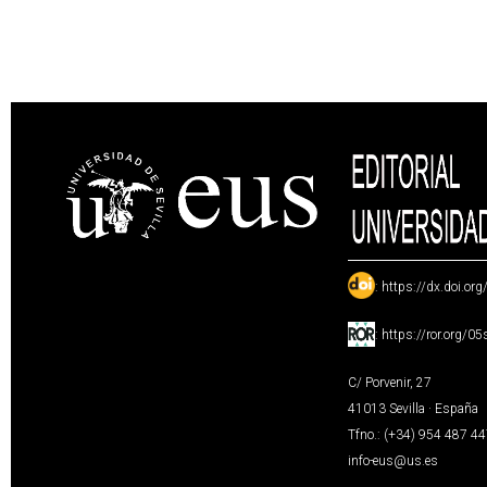
:
https://dx.doi.or
:
https://ror.org/0
C/ Porvenir, 27
41013 Sevilla · España
Tfno.: (+34) 954 487 4
info-eus@us.es