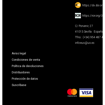
:
https://dx.doi.or
:
https://ror.org/0
C/ Porvenir, 27
41013 Sevilla · España
Tfno.: (+34) 954 487 4
info-eus@us.es
Aviso legal
Condiciones de venta
Política de devoluciones
Distribuidores
Protección de datos
Suscríbase