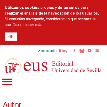
Pasar al
Utilizamos cookies propias y de terceros para
contenido
principal
realizar el análisis de la navegación de los usuarios.
Si continúas navegando, consideramos que aceptas su
uso.
Quiero saber más
Blog
Accesibilidad
Autor