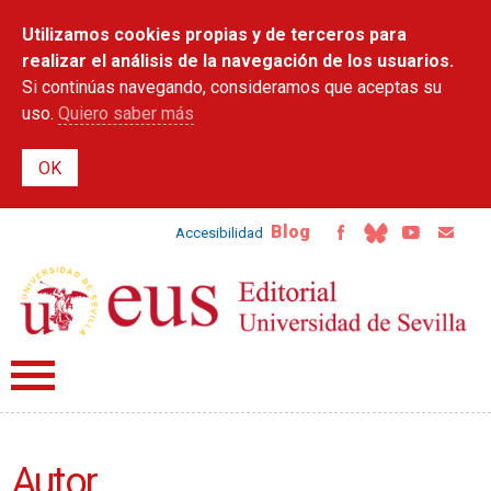
Pasar al
Utilizamos cookies propias y de terceros para
contenido
principal
realizar el análisis de la navegación de los usuarios.
Si continúas navegando, consideramos que aceptas su
uso.
Quiero saber más
Blog
Accesibilidad
Autor