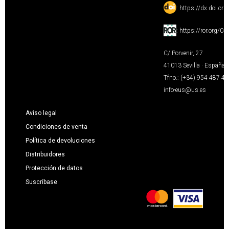
:
https://dx.doi.or
:
https://ror.org/0
C/ Porvenir, 27
41013 Sevilla · España
Tfno.: (+34) 954 487 4
info-eus@us.es
Aviso legal
Condiciones de venta
Política de devoluciones
Distribuidores
Protección de datos
Suscríbase