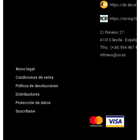
:
https://dx.doi.or
:
https://ror.org/0
C/ Porvenir, 27
41013 Sevilla · España
Tfno.: (+34) 954 487 4
info-eus@us.es
Aviso legal
Condiciones de venta
Política de devoluciones
Distribuidores
Protección de datos
Suscríbase