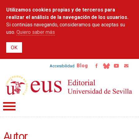
Pasar al
Utilizamos cookies propias y de terceros para
contenido
principal
realizar el análisis de la navegación de los usuarios.
Si continúas navegando, consideramos que aceptas su
uso.
Quiero saber más
Blog
Accesibilidad
Autor