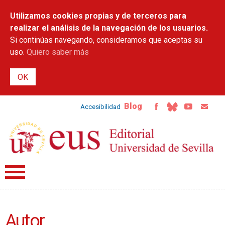
Pasar al
Utilizamos cookies propias y de terceros para
contenido
principal
realizar el análisis de la navegación de los usuarios.
Si continúas navegando, consideramos que aceptas su
uso.
Quiero saber más
Blog
Accesibilidad
Autor