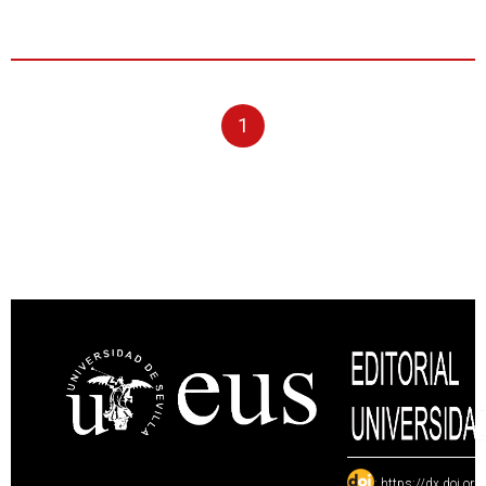
1
:
https://dx.doi.or