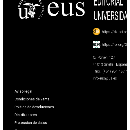
:
https://dx.doi.or
:
https://ror.org/0
C/ Porvenir, 27
41013 Sevilla · España
Tfno.: (+34) 954 487 4
info-eus@us.es
Aviso legal
Condiciones de venta
Política de devoluciones
Distribuidores
Protección de datos