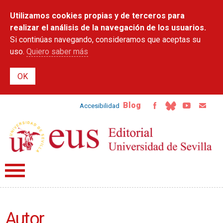
Pasar al
Utilizamos cookies propias y de terceros para
contenido
principal
realizar el análisis de la navegación de los usuarios.
Si continúas navegando, consideramos que aceptas su
uso.
Quiero saber más
Blog
Accesibilidad
Autor