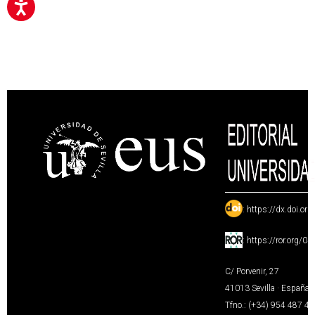
:
https://dx.doi.or
:
https://ror.org/0
C/ Porvenir, 27
41013 Sevilla · España
Tfno.: (+34) 954 487 4