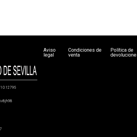
Aviso
Condiciones de
Política de
legal
venta
devolucione
g/10.12795
5sv8jh98
47