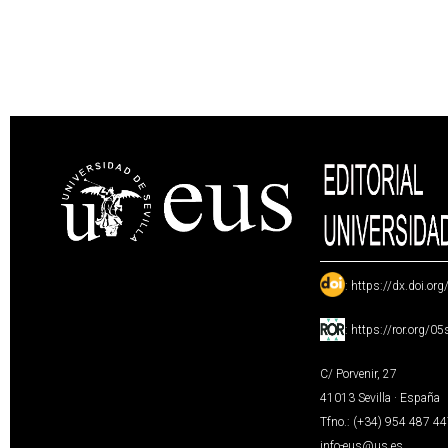
:
https://dx.doi.or
:
https://ror.org/0
C/ Porvenir, 27
41013 Sevilla · España
Tfno.: (+34) 954 487 4
info-eus@us.es