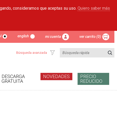
egando, consideramos que aceptas su uso.
Quiero saber más
l
english
mi cuenta
ver carrito (0)
Búsqueda avanzada
DESCARGA
NOVEDADES
PRECIO
GRATUITA
REDUCIDO