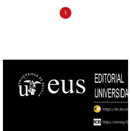
1
:
https://dx.doi.or
:
https://ror.org/0