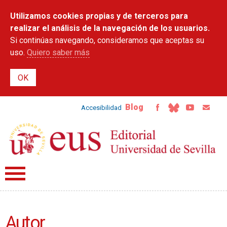
Pasar al
Utilizamos cookies propias y de terceros para
contenido
principal
realizar el análisis de la navegación de los usuarios.
Si continúas navegando, consideramos que aceptas su
uso.
Quiero saber más
Blog
Accesibilidad
Autor