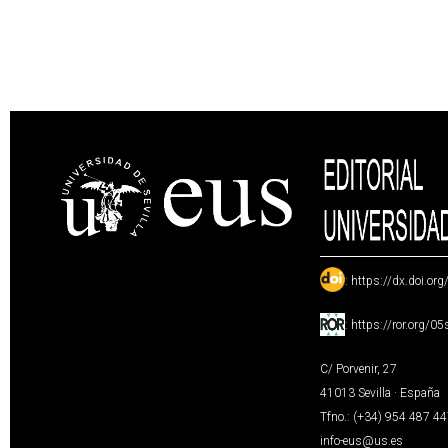
:
https://dx.doi.or
:
https://ror.org/0
C/ Porvenir, 27
41013 Sevilla · España
Tfno.: (+34) 954 487 4
info-eus@us.es