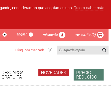
egando, consideramos que aceptas su uso.
Quiero saber más
l
english
mi cuenta
ver carrito (0)
Búsqueda avanzada
DESCARGA
NOVEDADES
PRECIO
GRATUITA
REDUCIDO