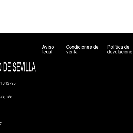
Aviso
Condiciones de
Política de
legal
venta
devolucione
g/10.12795
5sv8jh98
47