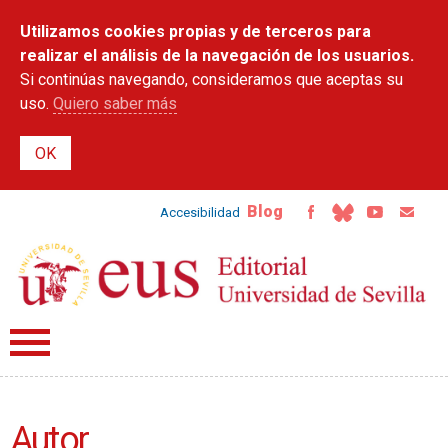
Pasar al
Utilizamos cookies propias y de terceros para
contenido
principal
realizar el análisis de la navegación de los usuarios.
Si continúas navegando, consideramos que aceptas su
uso.
Quiero saber más
Blog
Accesibilidad
Autor