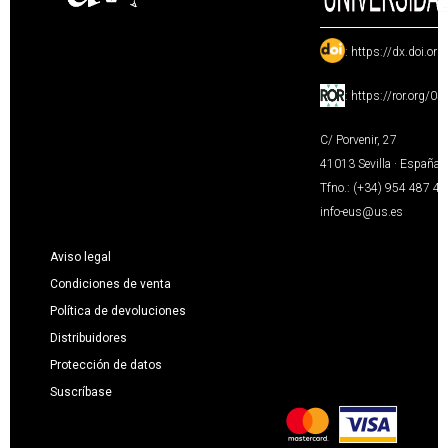
:
https://dx.doi.or
:
https://ror.org/0
C/ Porvenir, 27
41013 Sevilla · España
Tfno.: (+34) 954 487 4
info-eus@us.es
Aviso legal
Condiciones de venta
Política de devoluciones
Distribuidores
Protección de datos
Suscríbase