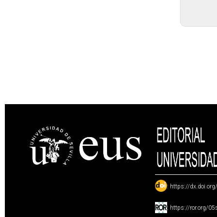
:
https://dx.doi.or
:
https://ror.org/0