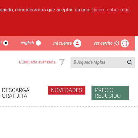
egando, consideramos que aceptas su uso.
Quiero saber más
l
english
mi cuenta
ver carrito (0)
Búsqueda avanzada
DESCARGA
NOVEDADES
PRECIO
GRATUITA
REDUCIDO