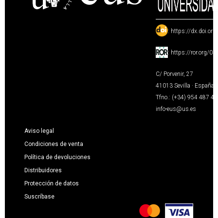
:
https://dx.doi.or
:
https://ror.org/0
C/ Porvenir, 27
41013 Sevilla · España
Tfno.: (+34) 954 487 4
info-eus@us.es
Aviso legal
Condiciones de venta
Política de devoluciones
Distribuidores
Protección de datos
Suscríbase