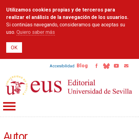
Pasar al
Utilizamos cookies propias y de terceros para
contenido
principal
realizar el análisis de la navegación de los usuarios.
Si continúas navegando, consideramos que aceptas su
uso.
Quiero saber más
Blog
Accesibilidad
Autor