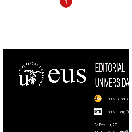
1
:
https://dx.doi.or
:
https://ror.org/0
C/ Porvenir, 27
41013 Sevilla · España