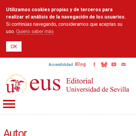
Pasar al
Utilizamos cookies propias y de terceros para
contenido
principal
realizar el análisis de la navegación de los usuarios.
Si continúas navegando, consideramos que aceptas su
uso.
Quiero saber más
Blog
Accesibilidad
Autor