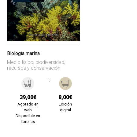
Biología marina
Medio físico, biodiversidad,
recursos y conservación
';
39,00€
8,00€
Agotado en
Edición
web
digital
Disponible en
librerías