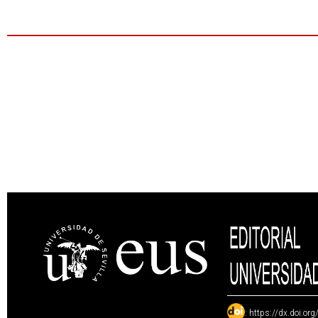
:
https://dx.doi.or