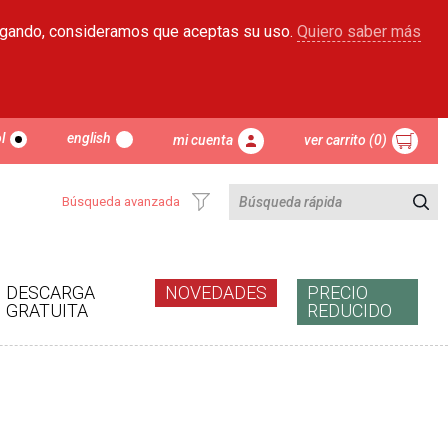
egando, consideramos que aceptas su uso.
Quiero saber más
l
english
mi cuenta
ver carrito (0)
Búsqueda avanzada
DESCARGA
NOVEDADES
PRECIO
GRATUITA
REDUCIDO