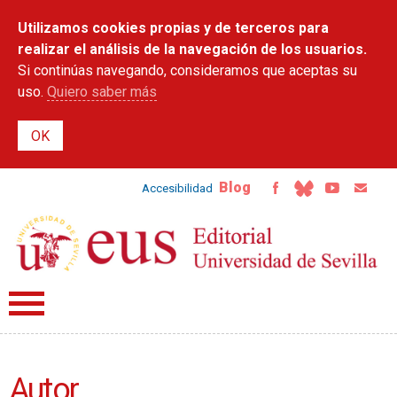
Pasar al
Utilizamos cookies propias y de terceros para
contenido
principal
realizar el análisis de la navegación de los usuarios.
Si continúas navegando, consideramos que aceptas su
uso.
Quiero saber más
Blog
Accesibilidad
Autor