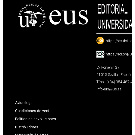
:
https://dx.doi.or
:
https://ror.org/0
C/ Porvenir, 27
41013 Sevilla · España
Tfno.: (+34) 954 487 4
info-eus@us.es
Aviso legal
Condiciones de venta
Política de devoluciones
Distribuidores