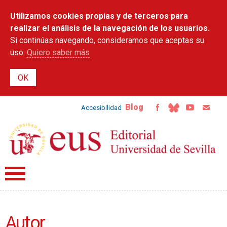
Pasar al
Utilizamos cookies propias y de terceros para
contenido
principal
realizar el análisis de la navegación de los usuarios.
Si continúas navegando, consideramos que aceptas su
uso.
Quiero saber más
Blog
Accesibilidad
Autor