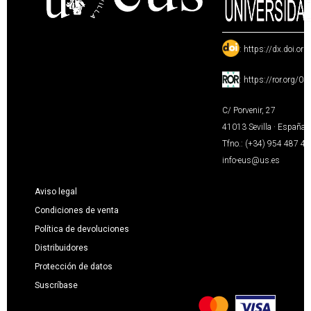
:
https://dx.doi.or
:
https://ror.org/0
C/ Porvenir, 27
41013 Sevilla · España
Tfno.: (+34) 954 487 4
info-eus@us.es
Aviso legal
Condiciones de venta
Política de devoluciones
Distribuidores
Protección de datos
Suscríbase