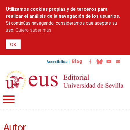
Pasar al
Utilizamos cookies propias y de terceros para
contenido
principal
realizar el análisis de la navegación de los usuarios.
Si continúas navegando, consideramos que aceptas su
uso.
Quiero saber más
Blog
Accesibilidad
Autor