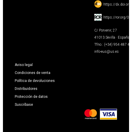
:
https://dx.doi.or
:
https://ror.org/0
C/ Porvenir, 27
41013 Sevilla · España
Tfno.: (+34) 954 487 4
info-eus@us.es
Aviso legal
Condiciones de venta
Política de devoluciones
Distribuidores
Protección de datos
Suscríbase