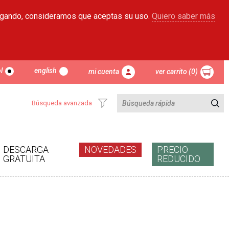
egando, consideramos que aceptas su uso.
Quiero saber más
l
english
mi cuenta
ver carrito (0)
Búsqueda avanzada
DESCARGA
NOVEDADES
PRECIO
GRATUITA
REDUCIDO