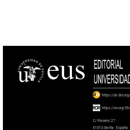
:
https://dx.doi.or
:
https://ror.org/0
C/ Porvenir, 27
41013 Sevilla · España