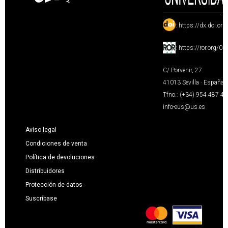
:
https://dx.doi.or
:
https://ror.org/0
C/ Porvenir, 27
41013 Sevilla · España
Tfno.: (+34) 954 487 4
info-eus@us.es
Aviso legal
Condiciones de venta
Política de devoluciones
Distribuidores
Protección de datos
Suscríbase