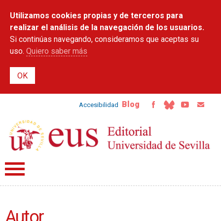
Pasar al
Utilizamos cookies propias y de terceros para
contenido
principal
realizar el análisis de la navegación de los usuarios.
Si continúas navegando, consideramos que aceptas su
uso.
Quiero saber más
Blog
Accesibilidad
Autor