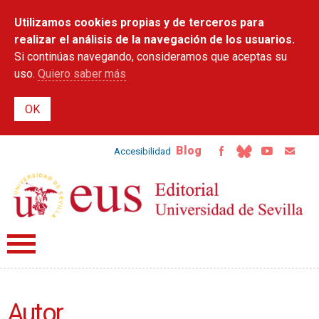
Pasar al
Utilizamos cookies propias y de terceros para
contenido
principal
realizar el análisis de la navegación de los usuarios.
Si continúas navegando, consideramos que aceptas su
uso.
Quiero saber más
Blog
Accesibilidad
Autor