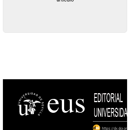
:
https://dx.doi.or