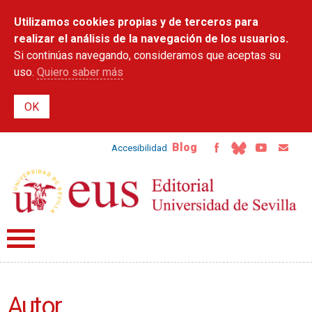
Pasar al
Utilizamos cookies propias y de terceros para
contenido
principal
realizar el análisis de la navegación de los usuarios.
Si continúas navegando, consideramos que aceptas su
uso.
Quiero saber más
Blog
Accesibilidad
Autor