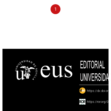
1
:
https://dx.doi.or
:
https://ror.org/0