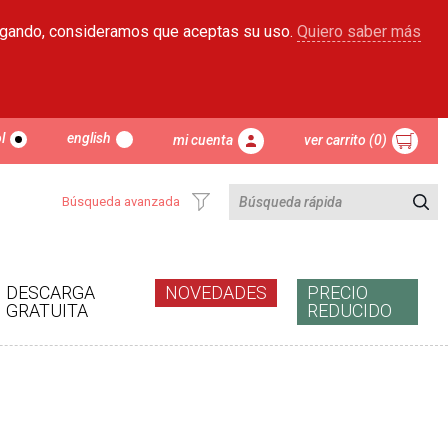
egando, consideramos que aceptas su uso.
Quiero saber más
l
english
mi cuenta
ver carrito (0)
Búsqueda avanzada
DESCARGA
NOVEDADES
PRECIO
GRATUITA
REDUCIDO