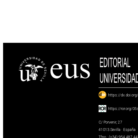
:
https://dx.doi.or
:
https://ror.org/0
C/ Porvenir, 27
41013 Sevilla · España
Tfno.: (+34) 954 487 4