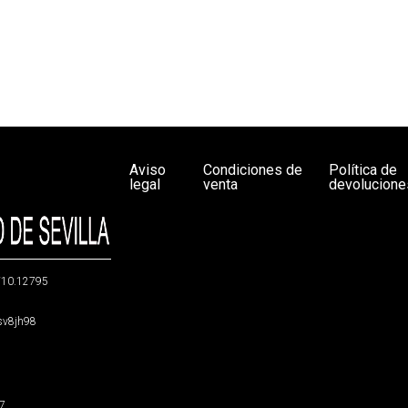
Aviso
Condiciones de
Política de
legal
venta
devolucione
g/10.12795
5sv8jh98
47