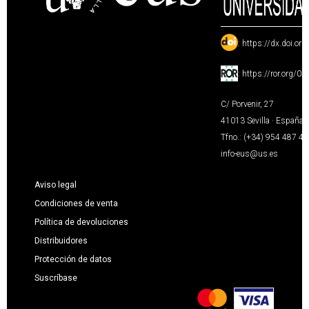
:
https://dx.doi.or
:
https://ror.org/0
C/ Porvenir, 27
41013 Sevilla · España
Tfno.: (+34) 954 487 4
info-eus@us.es
Aviso legal
Condiciones de venta
Política de devoluciones
Distribuidores
Protección de datos
Suscríbase