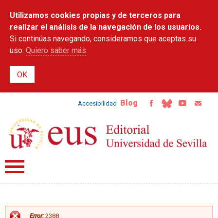
Pasar al
Utilizamos cookies propias y de terceros para
contenido
principal
realizar el análisis de la navegación de los usuarios.
Si continúas navegando, consideramos que aceptas su
uso.
Quiero saber más
Blog
Accesibilidad
Error:
2388