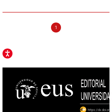
1
:
https://dx.doi.or