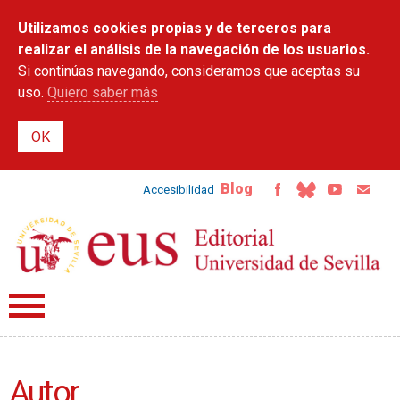
Pasar al
Utilizamos cookies propias y de terceros para
contenido
principal
realizar el análisis de la navegación de los usuarios.
Si continúas navegando, consideramos que aceptas su
uso.
Quiero saber más
Blog
Accesibilidad
Autor