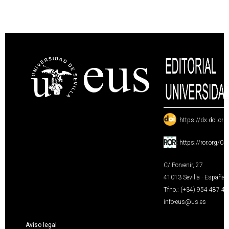
:
https://dx.doi.or
:
https://ror.org/0
C/ Porvenir, 27
41013 Sevilla · España
Tfno.: (+34) 954 487 4
info-eus@us.es
Aviso legal