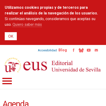
Pasar al
Utilizamos cookies propias y de terceros para
contenido
principal
realizar el análisis de la navegación de los usuarios.
Si continúas navegando, consideramos que aceptas su
uso.
Quiero saber más
Blog
Accesibilidad
Agenda