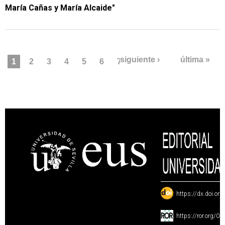
María Cañas y María Alcaide"
PÁGINAS
siguiente ›
última »
1
2
3
4
5
6
7
8
9
:
https://dx.doi.or
:
https://ror.org/0