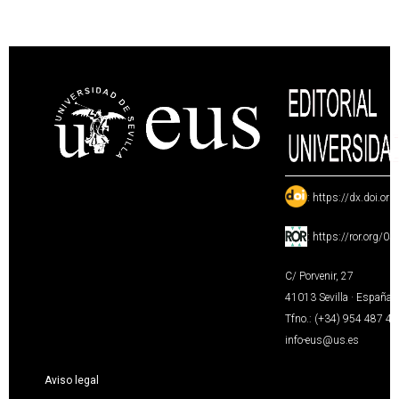
:
https://dx.doi.or
:
https://ror.org/0
C/ Porvenir, 27
41013 Sevilla · España
Tfno.: (+34) 954 487 4
info-eus@us.es
Aviso legal