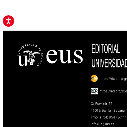
:
https://dx.doi.or
:
https://ror.org/0
C/ Porvenir, 27
41013 Sevilla · España
Tfno.: (+34) 954 487 4
info-eus@us.es