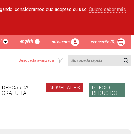
egando, consideramos que aceptas su uso.
Quiero saber más
l
english
mi cuenta
ver carrito (0)
Búsqueda avanzada
DESCARGA
NOVEDADES
PRECIO
GRATUITA
REDUCIDO