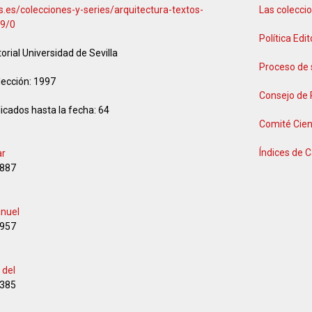
.us.es/colecciones-y-series/arquitectura-textos-
Las coleccio
59/0
Política Edit
torial Universidad de Sevilla
Proceso de 
lección:
1997
Consejo de
icados hasta la fecha:
64
Comité Cien
Índices de C
ar
887
anuel
957
 del
385