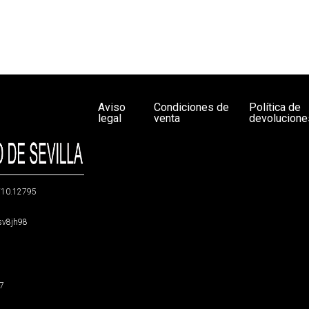
Aviso
Condiciones de
Política de
legal
venta
devolucione
g/10.12795
5sv8jh98
47