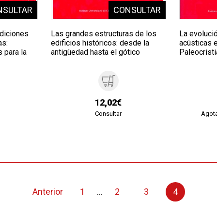
ndiciones
Las grandes estructuras de los
La evoluci
as:
edificios históricos: desde la
acústicas e
 para la
antigüedad hasta el gótico
Paleocristi
12,02€
Consultar
Agota
Anterior
1
...
2
3
4