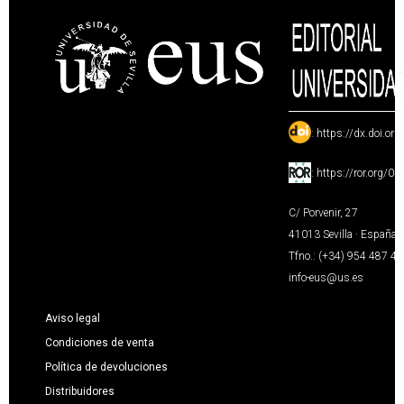
:
https://dx.doi.or
:
https://ror.org/0
C/ Porvenir, 27
41013 Sevilla · España
Tfno.: (+34) 954 487 4
info-eus@us.es
Aviso legal
Condiciones de venta
Política de devoluciones
Distribuidores