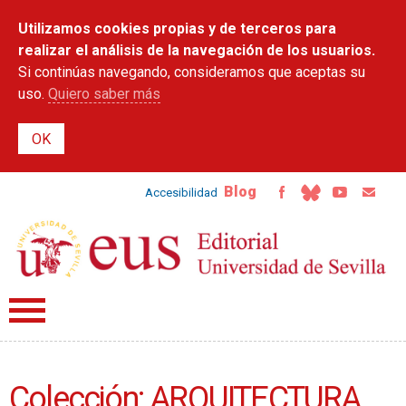
Pasar al
Utilizamos cookies propias y de terceros para
contenido
principal
realizar el análisis de la navegación de los usuarios.
Si continúas navegando, consideramos que aceptas su
uso.
Quiero saber más
Blog
Accesibilidad
Colección: ARQUITECTURA,