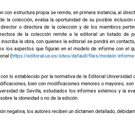
n con estructura propia se remite, en primera instancia, al direct
de la colección, evalúa la oportunidad de su posible inclusión
 director o directora de la colección y de los miembros perti
rectora de la colección remite a la editorial un listado de p
criba la obra, con quienes la editorial se pondrá en contacto, 
os los aspectos que figuran en el modelo de informe con el q
rial (
https://editorial.us.es/sites/default/files/modelo-inform
on lo establecido por la normativa de la Editorial Universidad d
dificaciones, bien con modificaciones menores o mayores, son so
iversidad de Sevilla, estudiados los informes externos y la ev
o sobre la idoneidad o no de la edición.
ión negativa, los autores reciben un dictamen detallado, debida