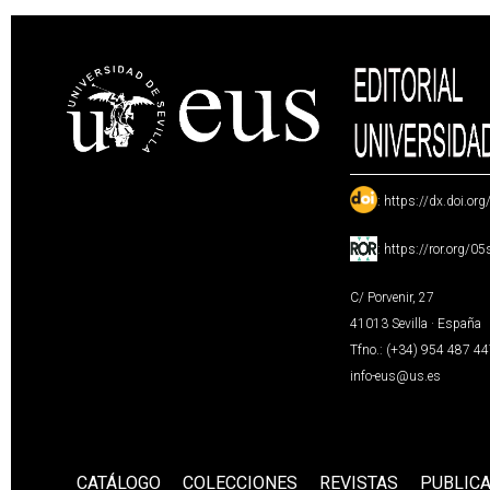
:
https://dx.doi.or
:
https://ror.org/0
C/ Porvenir, 27
41013 Sevilla · España
Tfno.: (+34) 954 487 4
info-eus@us.es
CATÁLOGO
COLECCIONES
REVISTAS
PUBLIC