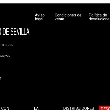
Aviso
Condiciones de
Política de
legal
venta
devolucione
g/10.12795
5sv8jh98
47
A CON
LA
DISTRIBUIDORES
DES