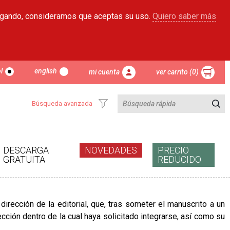
egando, consideramos que aceptas su uso.
Quiero saber más
l
english
mi cuenta
ver carrito (0)
Búsqueda avanzada
DESCARGA
NOVEDADES
PRECIO
GRATUITA
REDUCIDO
 dirección de la editorial, que, tras someter el manuscrito a un
lección dentro de la cual haya solicitado integrarse, así como su