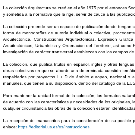
La colección Arquitectura se creó en el año 1975 por el entonces Secre
y sometida a la normativa que la rige, servir de cauce a las publicac
La colección pretende ser un espacio de publicación donde tengan cab
forma de monografías de autoría individual o colectiva, procedent
Arquitectónica, Construcciones Arquitectónicas, Expresión Gráfic
Arquitectónicos, Urbanística y Ordenación del Territorio, así como F
investigación de carácter transversal establezcan con los campos de
La colección, que publica títulos en español, inglés y otras lenguas
obras colectivas en que se aborde una determinada cuestión temática
respaldados por proyectos I + D de ámbito europeo, nacional o a
manuales, que tienen a su disposición, dentro del catálogo de la EUS
Para mantener la unidad formal de la colección, los formatos natur
de acuerdo con las características y necesidades de los originales, l
cualquier circunstancia las obras de la colección estarán identificad
La recepción de manuscritos para la consideración de su posible pu
enlace:
https://editorial.us.es/es/instrucciones
.