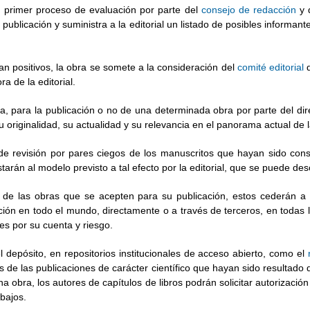
 primer proceso de evaluación por parte del
consejo de redacción
y 
publicación y suministra a la editorial un listado de posibles informant
n positivos, la obra se somete a la consideración del
comité editorial
d
a de la editorial.
ia, para la publicación o no de una determinada obra por parte del dire
u originalidad, su actualidad y su relevancia en el panorama actual de la
de revisión por pares ciegos de los manuscritos que hayan sido cons
ustarán al modelo previsto a tal efecto por la editorial, que se puede de
s de las obras que se acepten para su publicación, estos cederán a l
ación en todo el mundo, directamente o a través de terceros, en todas 
nes por su cuenta y riesgo.
el depósito, en repositorios institucionales de acceso abierto, como el
s de las publicaciones de carácter científico que hayan sido resultado
obra, los autores de capítulos de libros podrán solicitar autorización a
abajos.