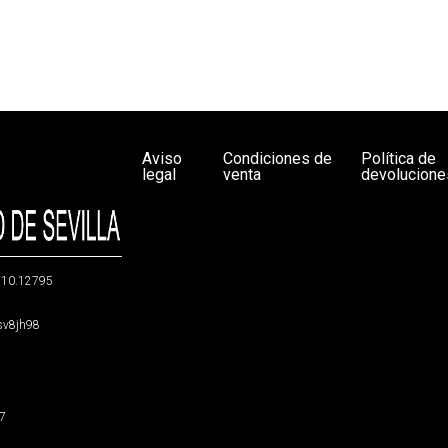
Aviso
Condiciones de
Política de
legal
venta
devolucione
g/10.12795
5sv8jh98
47