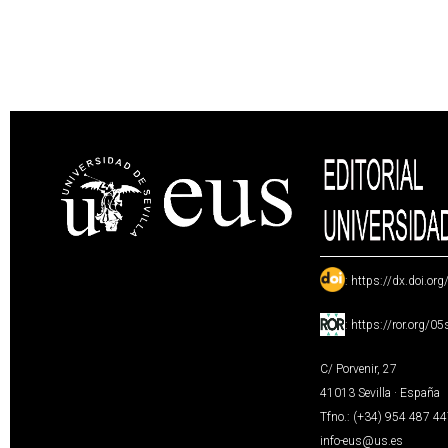
:
https://dx.doi.or
:
https://ror.org/0
C/ Porvenir, 27
41013 Sevilla · España
Tfno.: (+34) 954 487 4
info-eus@us.es