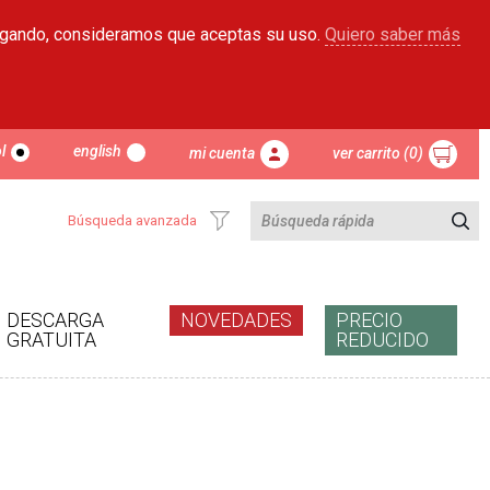
egando, consideramos que aceptas su uso.
Quiero saber más
l
english
mi cuenta
ver carrito (0)
Búsqueda avanzada
DESCARGA
NOVEDADES
PRECIO
GRATUITA
REDUCIDO