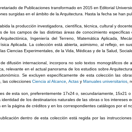
tariado de Publicaciones transformado en 2015 en Editorial Universidad d
iones surgidas en el ámbito de la Arquitectura. Hasta la fecha se han pu
ida la producción investigadora, científica, técnica, cultural y doce
es de los campos de las distintas áreas de conocimiento específica
a Arquitectónica, Ingeniería del Terreno, Matemática Aplicada, Me
ísica Aplicada. La colección está abierta, asimismo, al reflejo, en s
 las Ciencias Experimentales, de la Vida, Médicas y de la Salud, Soci
 de difusión internacional, incorpora no solo textos monográficos de a
, relevante en el actual panorama de los estudios sobre Arquitectura,
utonómico. Se excluyen específicamente de esta colección las obras
, las colecciones
Ciencia al Alcance
,
Actas
y
Manuales universitarios
, 
ales de esta son, preferentemente 17x24 o, secundariamente, 15x21 o
a identidad de los destinatarios naturales de las obras o los interese
as en la página de créditos y en los correspondientes catálogos por el
blicación dentro de esta colección está regida por las instrucciones 