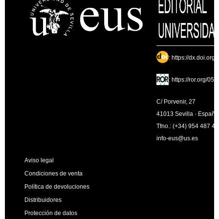
:
https://dx.doi.org
:
https://ror.org/05
C/ Porvenir, 27
41013 Sevilla · España
Tfno.: (+34) 954 487 4
info-eus@us.es
Aviso legal
Condiciones de venta
Política de devoluciones
Distribuidores
Protección de datos