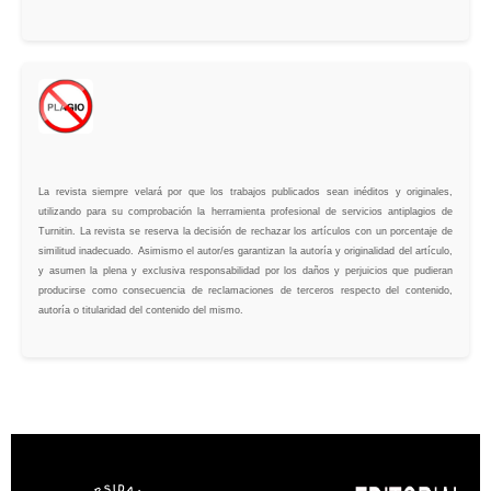
La revista siempre velará por que los trabajos publicados sean inéditos y originales,
utilizando para su comprobación la herramienta profesional de servicios antiplagios de
Turnitin. La revista se reserva la decisión de rechazar los artículos con un porcentaje de
similitud inadecuado. Asimismo el autor/es garantizan la autoría y originalidad del artículo,
y asumen la plena y exclusiva responsabilidad por los daños y perjuicios que pudieran
producirse como consecuencia de reclamaciones de terceros respecto del contenido,
autoría o titularidad del contenido del mismo.