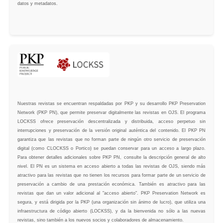
datos y metadatos.
Nuestras revistas se encuentran respaldadas por PKP y su desarrollo PKP Preservation
Network (PKP PN), que permite preservar digitalmente las revistas en OJS. El programa
LOCKSS ofrece preservación descentralizada y distribuida, acceso perpetuo sin
interrupciones y preservación de la versión original auténtica del contenido. El PKP PN
garantiza que las revistas que no forman parte de ningún otro servicio de preservación
digital (como CLOCKSS o Portico) se puedan conservar para un acceso a largo plazo.
Para obtener detalles adicionales sobre PKP PN, consulte la descripción general de alto
nivel. El PN es un sistema en acceso abierto a todas las revistas de OJS, siendo más
atractivo para las revistas que no tienen los recursos para formar parte de un servicio de
preservación a cambio de una prestación económica. También es atractivo para las
revistas que dan un valor adicional al "acceso abierto". PKP Preservation Network es
segura, y está dirigida por la PKP (una organización sin ánimo de lucro), que utiliza una
infraestructura de código abierto (LOCKSS), y da la bienvenida no sólo a las nuevas
revistas, sino también a los nuevos socios y colaboradores de almacenamiento.