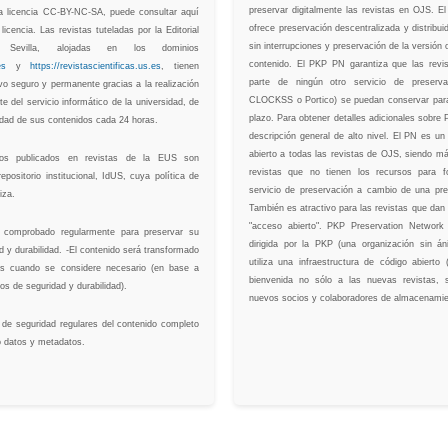
preservar digitalmente las revistas en OJS.
na licencia CC-BY-NC-SA, puede consultar aquí
ofrece preservación descentralizada y distribu
 licencia. Las revistas tuteladas por la Editorial
sin interrupciones y preservación de la versión o
 Sevilla, alojadas en los dominios
contenido. El PKP PN garantiza que las revi
es
y
https://revistascientificas.us.es
, tienen
parte de ningún otro servicio de preserva
vo seguro y permanente gracias a la realización
CLOCKSS o Portico) se puedan conservar para
te del servicio informático de la universidad, de
plazo. Para obtener detalles adicionales sobre
idad de sus contenidos cada 24 horas.
descripción general de alto nivel. El PN es u
abierto a todas las revistas de OJS, siendo má
ulos publicados en revistas de la EUS son
revistas que no tienen los recursos para 
epositorio institucional, IdUS, cuya política de
servicio de preservación a cambio de una pr
iza.
También es atractivo para las revistas que dan u
"acceso abierto". PKP Preservation Network
á comprobado regularmente para preservar su
dirigida por la PKP (una organización sin á
ad y durabilidad. -El contenido será transformado
utiliza una infraestructura de código abiert
s cuando se considere necesario (en base a
bienvenida no sólo a las nuevas revistas, 
os de seguridad y durabilidad).
nuevos socios y colaboradores de almacenamie
s de seguridad regulares del contenido completo
o datos y metadatos.