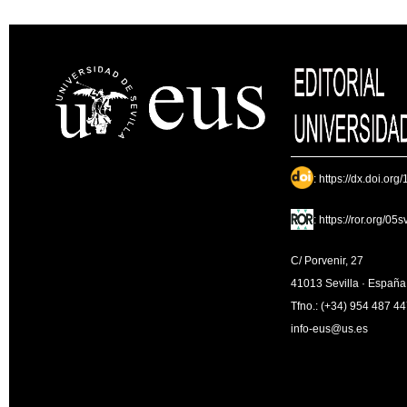
:
https://dx.doi.org
:
https://ror.org/05
C/ Porvenir, 27
41013 Sevilla · España
Tfno.: (+34) 954 487 4
info-eus@us.es