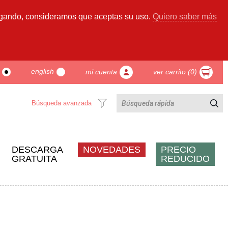
gando, consideramos que aceptas su uso.
Quiero saber más
english
mi cuenta
ver carrito (0)
Búsqueda avanzada
DESCARGA
NOVEDADES
PRECIO
GRATUITA
REDUCIDO