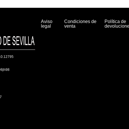
Aviso
Condiciones de
Política de
legal
venta
devolucion
/10.12795
sv8jh98
47