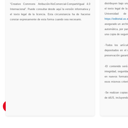
distribuyen bajo u
“Creative Commons Atribución-NoComercial-CompartirIgual 4.0
el texto legal de la
Internacional”. Puede consultar desde aquí la versión informativa y
Universidad de
el texto legal de la licencia. Esta circunstancia ha de hacerse
https://editorial.us.
constar expresamente de esta forma cuando sea necesario.
asegurado un archi
automática, por par
una copia de segur
-Todos los artíc
depositados en el r
preservación garant
-El contenido ser
integridad, segurid
en nuevos formato
esos mismos criteri
-Se realizan copia
de idUS, incluyend