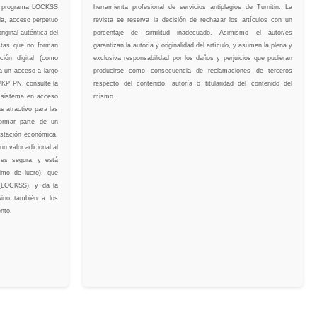
 El programa LOCKSS
herramienta profesional de servicios antiplagios de Turnitin. La
ida, acceso perpetuo
revista se reserva la decisión de rechazar los artículos con un
riginal auténtica del
porcentaje de similitud inadecuado. Asimismo el autor/es
stas que no forman
garantizan la autoría y originalidad del artículo, y asumen la plena y
ción digital (como
exclusiva responsabilidad por los daños y perjuicios que pudieran
 un acceso a largo
producirse como consecuencia de reclamaciones de terceros
 PKP PN, consulte la
respecto del contenido, autoría o titularidad del contenido del
n sistema en acceso
mismo.
s atractivo para las
formar parte de un
estación económica.
n valor adicional al
 es segura, y está
nimo de lucro), que
o (LOCKSS), y da la
sino también a los
nto.