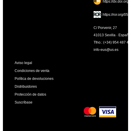
:
https://dx.doi.org
:
https://ror.org/05
C/ Porvenir, 27
41013 Sevilla · España
Tfno.: (+34) 954 487 4
info-eus@us.es
Aviso legal
Condiciones de venta
Política de devoluciones
Distribuidores
Protección de datos
Suscríbase