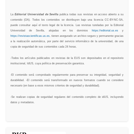
La
Editorial Universidad de Sevilla
publica todas sus revistas en acceso abierto a su
contenido (OA). Todos los contenidos se distribuyen bajo una licencia CC-BY-NC-SA,
puede consultar aquí el texto legal de la licencia. Las revistas tuteladas por la Editorial
Universidad de Sevilla, alojadas en los dominios
https://editorial.us.es
y
https://revistascientificas.us.es
, tienen asegurado un archivo seguro y permanente gracias
a la realización automática, por parte del servicio informático de la universidad, de una
copia de seguridad de sus contenidos cada 24 horas.
-Todos los artículos publicados en revistas de la EUS son depositados en el repositorio
institucional, IdUS, cuya política de preservación garantiza.
-El contenido será comprobado regularmente para preservar su integridad, seguridad y
durabilidad. -El contenido será transformado en nuevos formatos cuando se considere
necesario (en base a esos mismos criterios de seguridad y durabilidad).
-Se realizan copias de seguridad regulares del contenido completo de idUS, incluyendo
datos y metadatos.