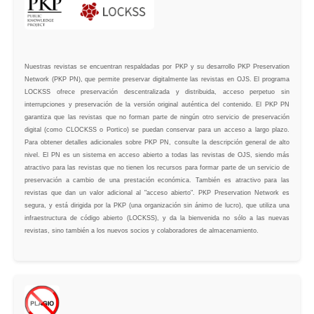
Nuestras revistas se encuentran respaldadas por PKP y su desarrollo PKP Preservation
Network (PKP PN), que permite preservar digitalmente las revistas en OJS. El programa
LOCKSS ofrece preservación descentralizada y distribuida, acceso perpetuo sin
interrupciones y preservación de la versión original auténtica del contenido. El PKP PN
garantiza que las revistas que no forman parte de ningún otro servicio de preservación
digital (como CLOCKSS o Portico) se puedan conservar para un acceso a largo plazo.
Para obtener detalles adicionales sobre PKP PN, consulte la descripción general de alto
nivel. El PN es un sistema en acceso abierto a todas las revistas de OJS, siendo más
atractivo para las revistas que no tienen los recursos para formar parte de un servicio de
preservación a cambio de una prestación económica. También es atractivo para las
revistas que dan un valor adicional al "acceso abierto". PKP Preservation Network es
segura, y está dirigida por la PKP (una organización sin ánimo de lucro), que utiliza una
infraestructura de código abierto (LOCKSS), y da la bienvenida no sólo a las nuevas
revistas, sino también a los nuevos socios y colaboradores de almacenamiento.