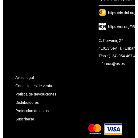
:
https://dx.doi.org
:
https://ror.org/05
C/ Porvenir, 27
41013 Sevilla · España
Tfno.: (+34) 954 487 4
info-eus@us.es
Aviso legal
Condiciones de venta
Política de devoluciones
Distribuidores
Protección de datos
Suscríbase