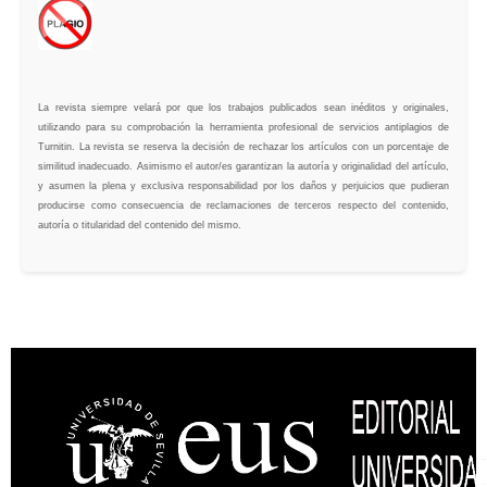
La revista siempre velará por que los trabajos publicados sean inéditos y originales,
utilizando para su comprobación la herramienta profesional de servicios antiplagios de
Turnitin. La revista se reserva la decisión de rechazar los artículos con un porcentaje de
similitud inadecuado. Asimismo el autor/es garantizan la autoría y originalidad del artículo,
y asumen la plena y exclusiva responsabilidad por los daños y perjuicios que pudieran
producirse como consecuencia de reclamaciones de terceros respecto del contenido,
autoría o titularidad del contenido del mismo.