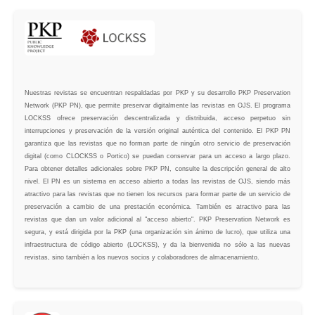
Nuestras revistas se encuentran respaldadas por PKP y su desarrollo PKP Preservation
Network (PKP PN), que permite preservar digitalmente las revistas en OJS. El programa
LOCKSS ofrece preservación descentralizada y distribuida, acceso perpetuo sin
interrupciones y preservación de la versión original auténtica del contenido. El PKP PN
garantiza que las revistas que no forman parte de ningún otro servicio de preservación
digital (como CLOCKSS o Portico) se puedan conservar para un acceso a largo plazo.
Para obtener detalles adicionales sobre PKP PN, consulte la descripción general de alto
nivel. El PN es un sistema en acceso abierto a todas las revistas de OJS, siendo más
atractivo para las revistas que no tienen los recursos para formar parte de un servicio de
preservación a cambio de una prestación económica. También es atractivo para las
revistas que dan un valor adicional al "acceso abierto". PKP Preservation Network es
segura, y está dirigida por la PKP (una organización sin ánimo de lucro), que utiliza una
infraestructura de código abierto (LOCKSS), y da la bienvenida no sólo a las nuevas
revistas, sino también a los nuevos socios y colaboradores de almacenamiento.