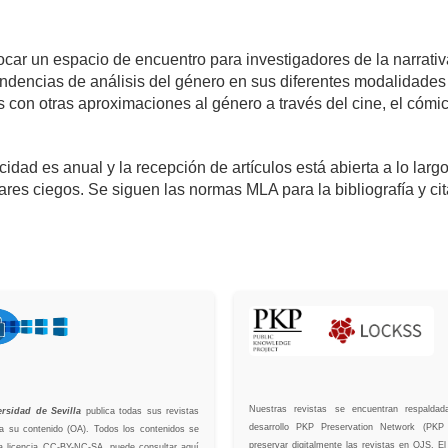
ar un espacio de encuentro para investigadores de la narrativa
ncias de análisis del género en sus diferentes modalidades (en
s con otras aproximaciones al género a través del cine, el cómic 
icidad es anual y la recepción de artículos está abierta a lo lar
ares ciegos. Se siguen las normas MLA para la bibliografía y cit
Nuestras revistas se encuentran respald
ersidad de Sevilla
publica todas sus revistas
desarrollo PKP Preservation Network (PKP
a su contenido (OA). Todos los contenidos se
preservar digitalmente las revistas en OJS.
na licencia CC-BY-NC-SA, puede consultar aquí