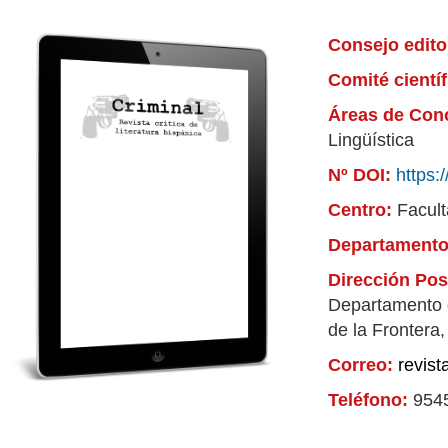
Consejo edito
Comité cientí
Áreas de Con
Lingüística
Nº DOI:
https:
Centro:
Facult
Departament
Dirección Pos
Departamento d
de la Frontera,
Correo:
revis
Teléfono:
954