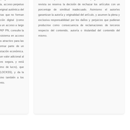
ida, acceso perpetuo
revista se reserva la decisión de rechazar los artículos con un
riginal auténtica del
porcentaje de similitud inadecuado. Asimismo el autor/es
stas que no forman
garantizan la autoría y originalidad del artículo, y asumen la plena y
ción digital (como
exclusiva responsabilidad por los daños y perjuicios que pudieran
 un acceso a largo
producirse como consecuencia de reclamaciones de terceros
 PKP PN, consulte la
respecto del contenido, autoría o titularidad del contenido del
n sistema en acceso
mismo.
s atractivo para las
formar parte de un
estación económica.
n valor adicional al
 es segura, y está
nimo de lucro), que
o (LOCKSS), y da la
sino también a los
nto.