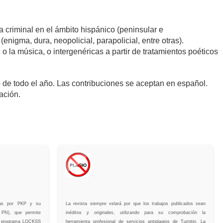
 criminal en el ámbito hispánico (peninsular e
igma, dura, neopolicial, parapolicial, entre otras).
o la música, o intergenéricas a partir de tratamientos poéticos
go de todo el año. Las contribuciones se aceptan en español.
ación.
adas por PKP y su
La revista siempre velará por que los trabajos publicados sean
 PN), que permite
inéditos y originales, utilizando para su comprobación la
 El programa LOCKSS
herramienta profesional de servicios antiplagios de Turnitin. La