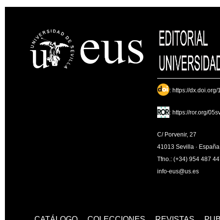
:
https://dx.doi.org
:
https://ror.org/05
C/ Porvenir, 27
41013 Sevilla · España
Tfno.: (+34) 954 487 4
info-eus@us.es
CATÁLOGO
COLECCIONES
REVISTAS
PUB