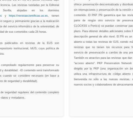
ofrece preservación descentralizada y distribu
 licencia. Las revistas tuteladas por la Editorial
sin interrupciones y preservación de la versión o
 Sevilla, alojadas en los dominios
contenido. El PKP PN garantiza que las revi
es
y
https://revistascientificas.us.es
, tienen
parte de ningún otro servicio de preserva
vo seguro y permanente gracias a la realización
CLOCKSS o Portico) se puedan conservar para
te del servicio informático de la universidad, de
plazo. Para obtener detalles adicionales sobre
idad de sus contenidos cada 24 horas.
descripción general de alto nivel. El PN es u
abierto a todas las revistas de OJS, siendo má
ulos publicados en revistas de la EUS son
revistas que no tienen los recursos para 
epositorio institucional, IdUS, cuya política de
servicio de preservación a cambio de una pr
iza.
También es atractivo para las revistas que dan u
"acceso abierto". PKP Preservation Network
á comprobado regularmente para preservar su
dirigida por la PKP (una organización sin á
ad y durabilidad. -El contenido será transformado
utiliza una infraestructura de código abiert
s cuando se considere necesario (en base a
bienvenida no sólo a las nuevas revistas, 
os de seguridad y durabilidad).
nuevos socios y colaboradores de almacenamie
s de seguridad regulares del contenido completo
o datos y metadatos.