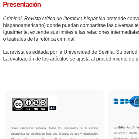
Presentación
Criminal. Revista crítica de literatura hispánica
pretende convoc
hispanoamericano) donde puedan compartirse las diversas tende
Igualmente, extiende sus límites a las relaciones intermediale
o teatrales de la retórica criminal.
La revista es editada por la Universidad de Sevilla. Su period
La evaluación de los artículos se ajusta al procedimiento de p
La
Editorial Univ
Salvo indicación contraria, todos los contenidos de la edición
en acceso abierto 
electrónica se distribuyen bajo una licencia de uso y distribución
distribuyen bajo u