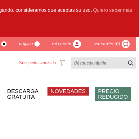
gando, consideramos que aceptas su uso.
Quiero saber más
english
mi cuenta
ver carrito (0)
Búsqueda avanzada
DESCARGA
NOVEDADES
PRECIO
GRATUITA
REDUCIDO