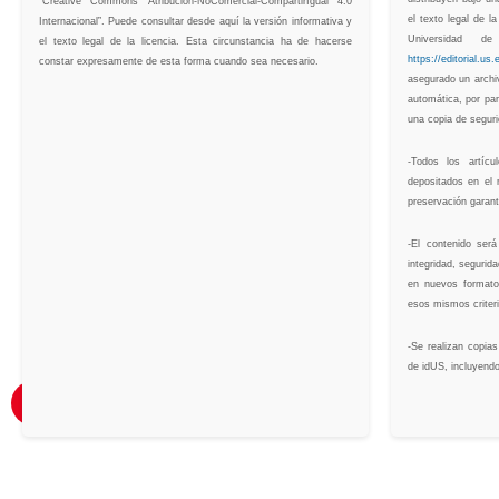
“Creative Commons Atribución-NoComercial-CompartirIgual 4.0
el texto legal de la
Internacional”. Puede consultar desde aquí la versión informativa y
Universidad de
el texto legal de la licencia. Esta circunstancia ha de hacerse
https://editorial.us.
constar expresamente de esta forma cuando sea necesario.
asegurado un archi
automática, por par
una copia de segur
-Todos los artíc
depositados en el r
preservación garant
-El contenido ser
integridad, segurid
en nuevos formato
esos mismos criteri
-Se realizan copia
de idUS, incluyend