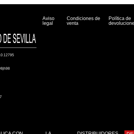
Aviso
Condiciones de
Política de
legal
venta
devolucion
/10.12795
sv8jh98
47
LICA CON
LA
DISTRIBUIDORES