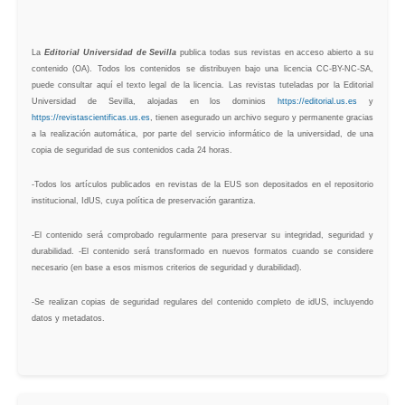
La
Editorial Universidad de Sevilla
publica todas sus revistas en acceso abierto a su
contenido (OA). Todos los contenidos se distribuyen bajo una licencia CC-BY-NC-SA,
puede consultar aquí el texto legal de la licencia. Las revistas tuteladas por la Editorial
Universidad de Sevilla, alojadas en los dominios
https://editorial.us.es
y
https://revistascientificas.us.es
, tienen asegurado un archivo seguro y permanente gracias
a la realización automática, por parte del servicio informático de la universidad, de una
copia de seguridad de sus contenidos cada 24 horas.
-Todos los artículos publicados en revistas de la EUS son depositados en el repositorio
institucional, IdUS, cuya política de preservación garantiza.
-El contenido será comprobado regularmente para preservar su integridad, seguridad y
durabilidad. -El contenido será transformado en nuevos formatos cuando se considere
necesario (en base a esos mismos criterios de seguridad y durabilidad).
-Se realizan copias de seguridad regulares del contenido completo de idUS, incluyendo
datos y metadatos.