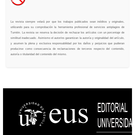
La revista siempre velará por que los trabajos publicados sean inéditos y originales,
utilizando para su comprobación la herramienta profesional de servicios antiplagios de
Turnitin. La revista se reserva la decisión de rechazar los artículos con un porcentaje de
similitud inadecuado. Asimismo el autor/es garantizan la autoría y originalidad del artículo,
y asumen la plena y exclusiva responsabilidad por los daños y perjuicios que pudieran
producirse como consecuencia de reclamaciones de terceros respecto del contenido,
autoría o titularidad del contenido del mismo.