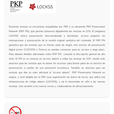
Nuestras revistas se encuentran respaldadas por PKP y su desarrollo PKP Preservation
Network (PKP PN), que permite preservar digitalmente las revistas en OJS. El programa
LOCKSS ofrece preservación descentralizada y distribuida, acceso perpetuo sin
interrupciones y preservación de la versión original auténtica del contenido. El PKP PN
garantiza que las revistas que no forman parte de ningún otro servicio de preservación
digital (como CLOCKSS o Portico) se puedan conservar para un acceso a largo plazo.
Para obtener detalles adicionales sobre PKP PN, consulte la descripción general de alto
nivel. El PN es un sistema en acceso abierto a todas las revistas de OJS, siendo más
atractivo para las revistas que no tienen los recursos para formar parte de un servicio de
preservación a cambio de una prestación económica. También es atractivo para las
revistas que dan un valor adicional al "acceso abierto". PKP Preservation Network es
segura, y está dirigida por la PKP (una organización sin ánimo de lucro), que utiliza una
infraestructura de código abierto (LOCKSS), y da la bienvenida no sólo a las nuevas
revistas, sino también a los nuevos socios y colaboradores de almacenamiento.