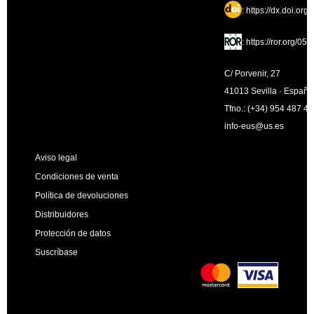
:
https://dx.doi.org
:
https://ror.org/05
C/ Porvenir, 27
41013 Sevilla · España
Tfno.: (+34) 954 487 4
info-eus@us.es
Aviso legal
Condiciones de venta
Política de devoluciones
Distribuidores
Protección de datos
Suscríbase