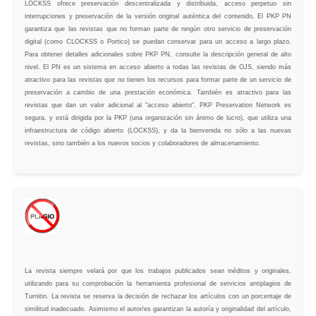
LOCKSS ofrece preservación descentralizada y distribuida, acceso perpetuo sin
interrupciones y preservación de la versión original auténtica del contenido. El PKP PN
garantiza que las revistas que no forman parte de ningún otro servicio de preservación
digital (como CLOCKSS o Portico) se puedan conservar para un acceso a largo plazo.
Para obtener detalles adicionales sobre PKP PN, consulte la descripción general de alto
nivel. El PN es un sistema en acceso abierto a todas las revistas de OJS, siendo más
atractivo para las revistas que no tienen los recursos para formar parte de un servicio de
preservación a cambio de una prestación económica. También es atractivo para las
revistas que dan un valor adicional al "acceso abierto". PKP Preservation Network es
segura, y está dirigida por la PKP (una organización sin ánimo de lucro), que utiliza una
infraestructura de código abierto (LOCKSS), y da la bienvenida no sólo a las nuevas
revistas, sino también a los nuevos socios y colaboradores de almacenamiento.
La revista siempre velará por que los trabajos publicados sean inéditos y originales,
utilizando para su comprobación la herramienta profesional de servicios antiplagios de
Turnitin. La revista se reserva la decisión de rechazar los artículos con un porcentaje de
similitud inadecuado. Asimismo el autor/es garantizan la autoría y originalidad del artículo,