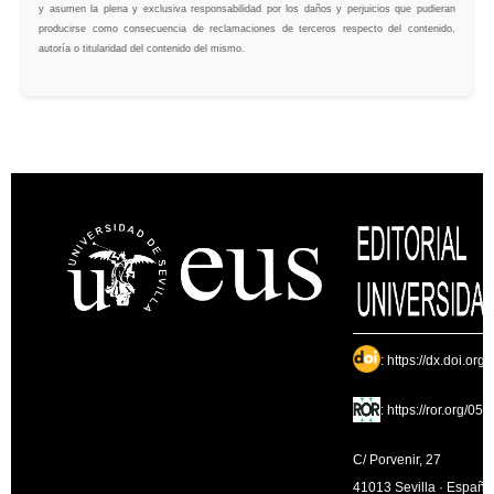
y asumen la plena y exclusiva responsabilidad por los daños y perjuicios que pudieran
producirse como consecuencia de reclamaciones de terceros respecto del contenido,
autoría o titularidad del contenido del mismo.
:
https://dx.doi.org
:
https://ror.org/05
C/ Porvenir, 27
41013 Sevilla · España