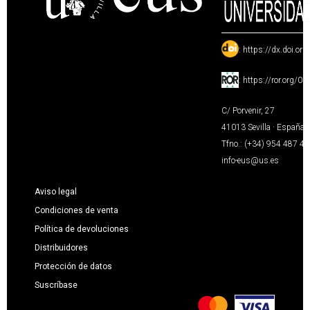
:
https://dx.doi.or
:
https://ror.org/0
C/ Porvenir, 27
41013 Sevilla · España
Tfno.: (+34) 954 487 4
info-eus@us.es
Aviso legal
Condiciones de venta
Política de devoluciones
Distribuidores
Protección de datos
Suscríbase