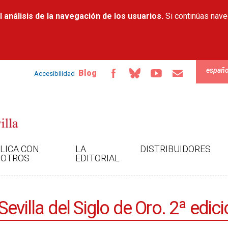
Pasar al
 análisis de la navegación de los usuarios.
contenido
Si continúas nav
principal
españo
Blog
Accesibilidad
LICA CON
LA
DISTRIBUIDORES
OTROS
EDITORIAL
evilla del Siglo de Oro. 2ª edici