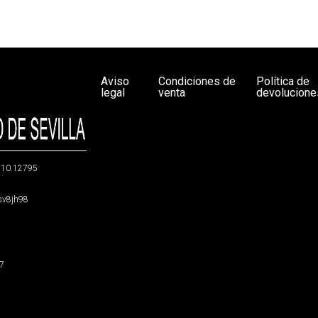
Aviso
Condiciones de
Política de
legal
venta
devolucione
g/10.12795
5sv8jh98
47