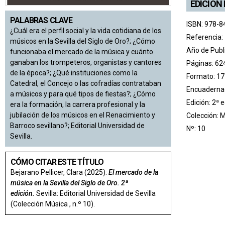
EDICIÓN
PALABRAS CLAVE
ISBN: 978-8
¿Cuál era el perfil social y la vida cotidiana de los
Referencia:
músicos en la Sevilla del Siglo de Oro?; ¿Cómo
Año de Publ
funcionaba el mercado de la música y cuánto
ganaban los trompeteros, organistas y cantores
Páginas: 62
de la época?; ¿Qué instituciones como la
Formato: 17
Catedral, el Concejo o las cofradías contrataban
Encuadernac
a músicos y para qué tipos de fiestas?; ¿Cómo
Edición: 2ª 
era la formación, la carrera profesional y la
jubilación de los músicos en el Renacimiento y
Colección:
M
Barroco sevillano?; Editorial Universidad de
Nº: 10
Sevilla.
CÓMO CITAR ESTE TÍTULO
Bejarano Pellicer, Clara (2025):
El mercado de la
música en la Sevilla del Siglo de Oro. 2ª
edición.
Sevilla: Editorial Universidad de Sevilla
(Colección Música , n.º 10).