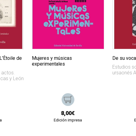
L'Ètoile de
Mujeres y músicas
De su voca
experimentales
Estudios so
 actos.
ursaonés 
ucas y León
8,00€
a
Edición impresa