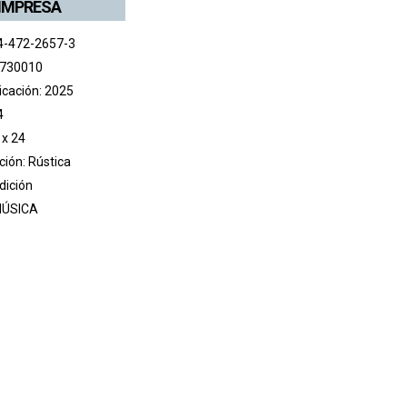
 IMPRESA
4-472-2657-3
 730010
icación: 2025
4
 x 24
ión: Rústica
edición
ÚSICA