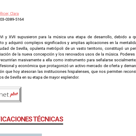
licer, Clara
03-0389-5164
VI y XVII supusieron para la música una etapa de desarrollo, debido a q
to y adquirió complejos significados y amplias aplicaciones en la mentalida
udad de Sevilla, opulenta metrópoli de un vasto territorio, constituyó un pe
diación de la nueva concepción y los renovados usos de la música. Poderes c
 recurrirían masivamente a ella como instrumento para señalarse socialmente,
ofesional y económica que protagonizó un activo mercado de oferta y demanda
 que hoy atesoran las instituciones hispalenses, que nos permiten reconstru
os de Sevilla en su etapa de mayor esplendor.
FICACIONES TÉCNICAS