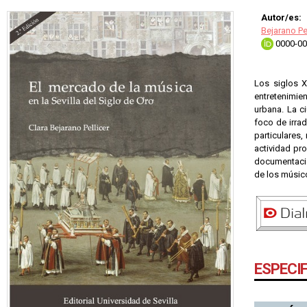
Autor/es:
Bejarano Pel
0000-00
Los siglos X
entretenimien
urbana. La ci
foco de irra
particulares,
actividad pr
documentación
de los músic
ESPECI