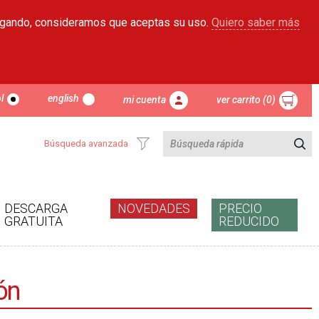
egando, consideramos que aceptas su uso.
Quiero saber más
l
english
mi cuenta
ver carrito (0)
Búsqueda avanzada
DESCARGA
NOVEDADES
PRECIO
GRATUITA
REDUCIDO
ón