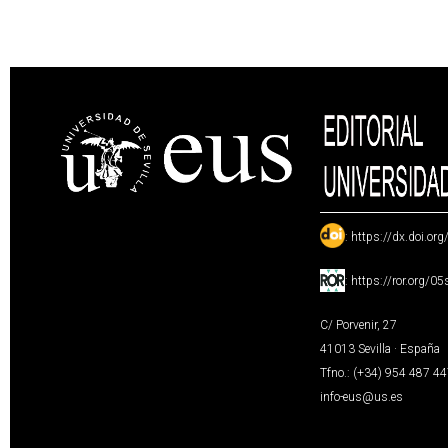
:
https://dx.doi.or
:
https://ror.org/0
C/ Porvenir, 27
41013 Sevilla · España
Tfno.: (+34) 954 487 4
info-eus@us.es