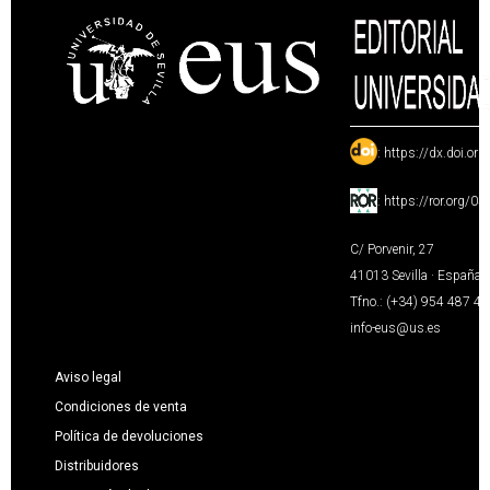
:
https://dx.doi.or
:
https://ror.org/0
C/ Porvenir, 27
41013 Sevilla · España
Tfno.: (+34) 954 487 4
info-eus@us.es
Aviso legal
Condiciones de venta
Política de devoluciones
Distribuidores