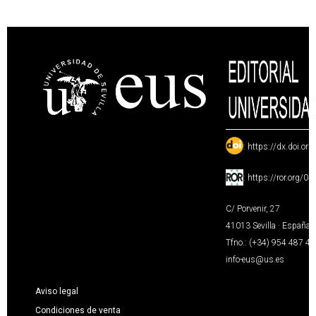
:
https://dx.doi.or
:
https://ror.org/0
C/ Porvenir, 27
41013 Sevilla · España
Tfno.: (+34) 954 487 4
info-eus@us.es
Aviso legal
Condiciones de venta