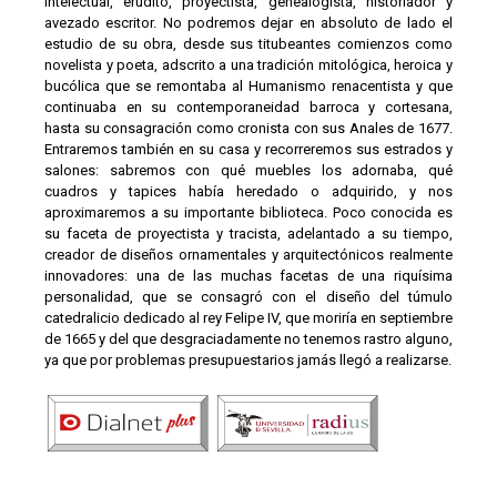
intelectual, erudito, proyectista, genealogista, historiador y
avezado escritor. No podremos dejar en absoluto de lado el
estudio de su obra, desde sus titubeantes comienzos como
novelista y poeta, adscrito a una tradición mitológica, heroica y
bucólica que se remontaba al Humanismo renacentista y que
continuaba en su contemporaneidad barroca y cortesana,
hasta su consagración como cronista con sus Anales de 1677.
Entraremos también en su casa y recorreremos sus estrados y
salones: sabremos con qué muebles los adornaba, qué
cuadros y tapices había heredado o adquirido, y nos
aproximaremos a su importante biblioteca. Poco conocida es
su faceta de proyectista y tracista, adelantado a su tiempo,
creador de diseños ornamentales y arquitectónicos realmente
innovadores: una de las muchas facetas de una riquísima
personalidad, que se consagró con el diseño del túmulo
catedralicio dedicado al rey Felipe IV, que moriría en septiembre
de 1665 y del que desgraciadamente no tenemos rastro alguno,
ya que por problemas presupuestarios jamás llegó a realizarse.